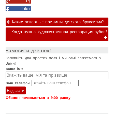
Share
Twitter
on
Facebook
Google+
Навігація публікаціями
Какие основные причины детского бруксизма?
Когда нужна художественная реставрация зубов?
Замовити дзвінок!
Заповніть два простих поля і ми самі зв'яжемося з
Вами!
Ваше ім’я
Ваш телефон
Надіслати
Обзвон починається з 9:00 ранку