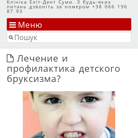
Клініка Еліт-Дент Суми. З будь-яких
питань дзвоніть за номером +38 066 196
87 93
Меню
Перейти до змісту
Пошук
Лечение и
профилактика детского
бруксизма?