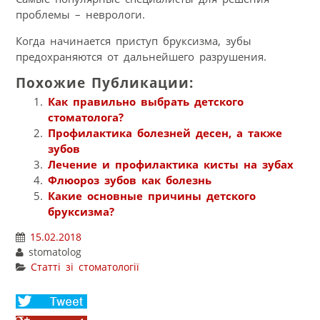
проблемы – неврологи.
Когда начинается приступ бруксизма, зубы
предохраняются от дальнейшего разрушения.
Похожие Публикации:
Как правильно выбрать детского
стоматолога?
Профилактика болезней десен, а также
зубов
Лечение и профилактика кисты на зубах
Флюороз зубов как болезнь
Какие основные причины детского
бруксизма?
15.02.2018
stomatolog
Статті зі стоматології
Share
on