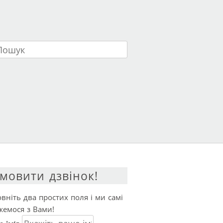
ук
мовити дзвінок!
вніть два простих поля і ми самі
жемося з Вами!