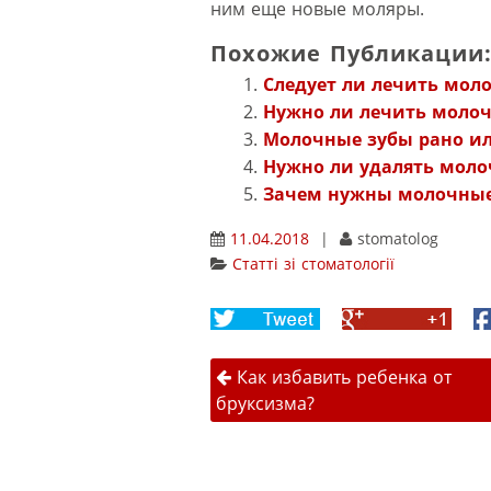
ним еще новые моляры.
Похожие Публикации
Следует ли лечить мол
Нужно ли лечить молоч
Молочные зубы рано ил
Нужно ли удалять моло
Зачем нужны молочные
11.04.2018
|
stomatolog
Статті зі стоматології
Share
Share
F
on
on
Навігація 
Twitter
Google+
Как избавить ребенка от
бруксизма?