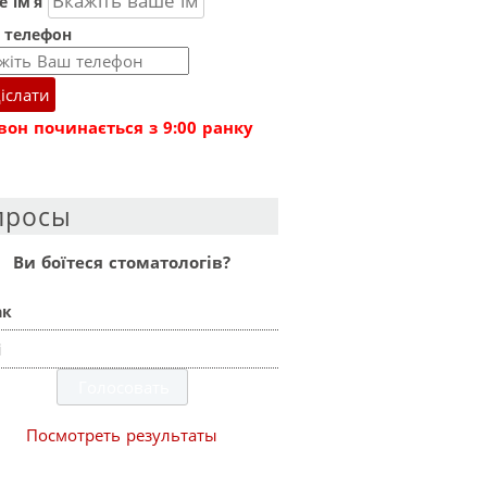
 ім’я
 телефон
іслати
вон починається з 9:00 ранку
просы
Ви боїтеся стоматологів?
ак
і
Посмотреть результаты