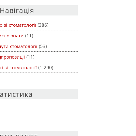
Навігація
о зі стоматології
(386)
исно знати
(11)
уги стоматології
(53)
цпропозиції
(11)
ті зі стоматології
(1 290)
атистика