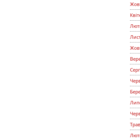
Жов
Кві
Лют
Лис
Жов
Вер
Сер
Чер
Бер
Лип
Чер
Тра
Лют