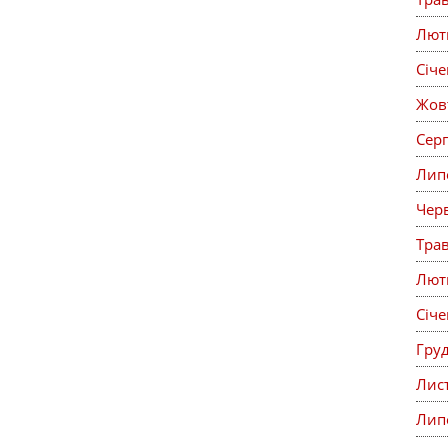
Лют
Січ
Жов
Сер
Лип
Чер
Тра
Лют
Січ
Гру
Лис
Лип