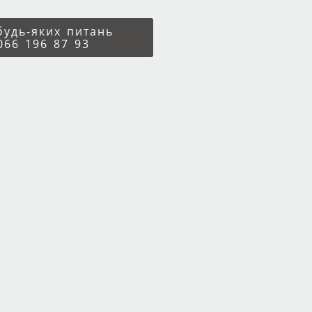
 будь-яких питань
066 196 87 93