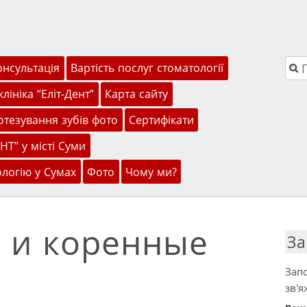
Пош
онсультація
Вартість послуг стоматології
лініка “Еліт-Дент”
Карта сайту
тезування зубів фото
Сертифікати
НТ” у місті Суми
ологію у Сумах
Фото
Чому ми?
 и коренные
За
Запо
зв'я