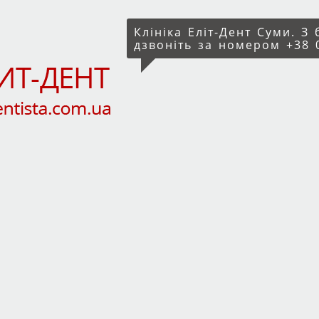
Клініка Еліт-Дент Суми. З
дзвоніть за номером +38 