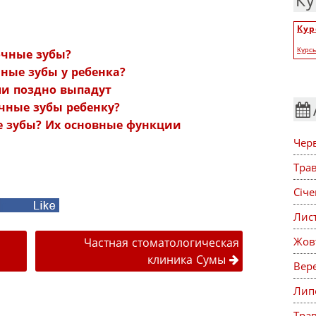
Ку
Кур
:
Курс
очные зубы?
ные зубы у ребенка?
и поздно выпадут
чные зубы ребенку?
 зубы? Их основные функции
Чер
Тра
Січ
acebook
Лис
публікаціями
Жов
Частная стоматологическая
клиника Сумы
Вер
Лип
Тра