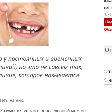
Ваше
Ваш
Над
Обз
О
 у постоянных и временных
личий, но это не совсем так,
Т
личие, которое называется
Н
веты на них.
? Разумеется есть и в определенный момент