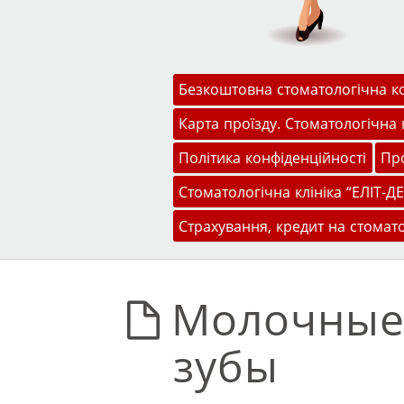
Меню
Перейти до змісту
Безкоштовна стоматологічна к
Карта проїзду. Стоматологічна к
Політика конфіденційності
Про
Стоматологічна клініка “ЕЛІТ-ДЕ
Страхування, кредит на стомат
Молочные
зубы