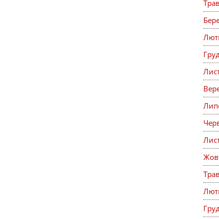
Тра
Бер
Лют
Гру
Лис
Вер
Лип
Чер
Лис
Жов
Тра
Лют
Гру