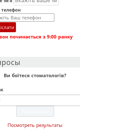
 ім’я
 телефон
іслати
вон починається з 9:00 ранку
просы
Ви боїтеся стоматологів?
ак
і
Посмотреть результаты