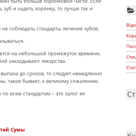
жен быть больше коронковой части. Если
 зуб и надеть коронку, то лучше так и
Віде
и не соблюдать стандарты лечения зубов.
Кор
алываться.
Посл
ется на небольшой промежуток времени,
Спе
ой закладывают лекарства.
Стат
выпала до сроков, то следует немедленно
ны, такое бывает, к великому сожалению.
Ст
по всем стандартам – это залог ее
:
етей Сумы