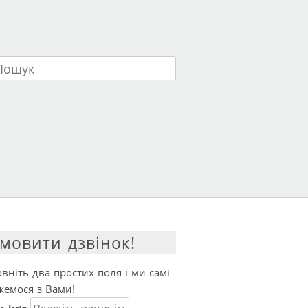
ук
мовити дзвінок!
вніть два простих поля і ми самі
жемося з Вами!