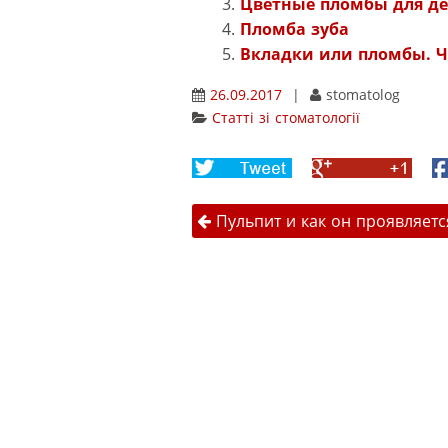
Цветные пломбы для де
Пломба зуба
Вкладки или пломбы. Ч
26.09.2017
|
stomatolog
Статті зі стоматології
Share
Share
F
on
on
Навігація 
Twitter
Google+
Пульпит и как он проявляетс