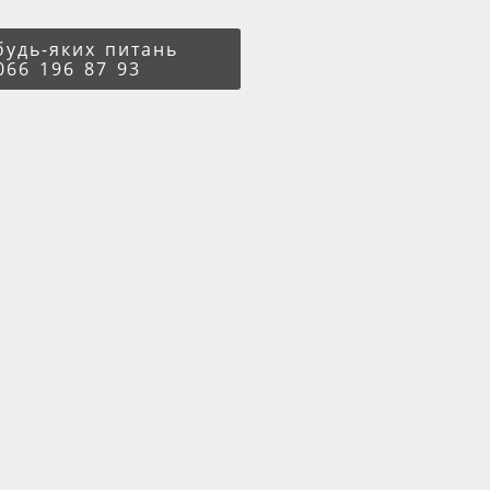
 будь-яких питань
066 196 87 93