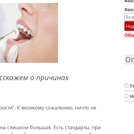
Ваше
Ваш
Над
Обз
О
сскажем о причинах
Т
Н
рости”. К великому сожалению, ничто не
на слишком большая. Есть стандарты, при