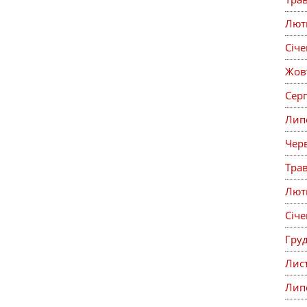
Лют
Січ
Жов
Сер
Лип
Чер
Тра
Лют
Січ
Гру
Лис
Лип