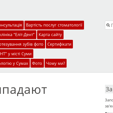
Пош
онсультація
Вартість послуг стоматології
лініка “Еліт-Дент”
Карта сайту
тезування зубів фото
Сертифікати
НТ” у місті Суми
ологію у Сумах
Фото
Чому ми?
ыпадают
За
Запо
зв'я