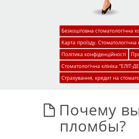
Меню
Перейти до змісту
Безкоштовна стоматологічна к
Карта проїзду. Стоматологічна к
Політика конфіденційності
Про
Стоматологічна клініка “ЕЛІТ-ДЕ
Страхування, кредит на стомат
Почему в
пломбы?