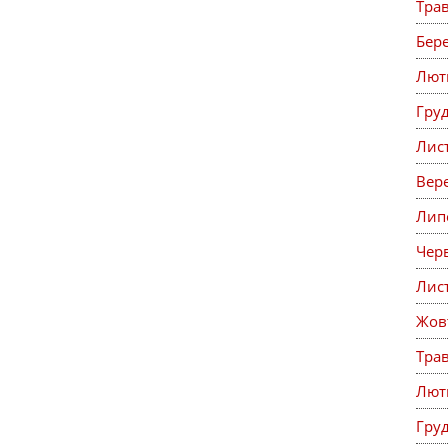
Тра
Бер
Лют
Гру
Лис
Вер
Лип
Чер
Лис
Жов
Тра
Лют
Гру