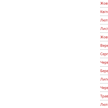
Жов
Кві
Лют
Лис
Жов
Вер
Сер
Чер
Бер
Лип
Чер
Тра
Лют