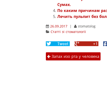
Сумах.
По каким причинам раз
Лечить пульпит без бо
26.09.2017
|
stomatolog
Статті зі стоматології
Share
Share
F
on
on
Навігація 
Twitter
Google+
Запах изо рта у человека