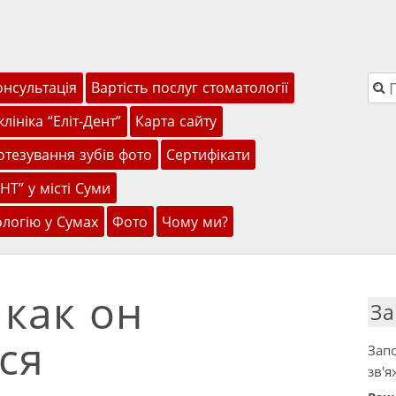
Пош
онсультація
Вартість послуг стоматології
лініка “Еліт-Дент”
Карта сайту
тезування зубів фото
Сертифікати
НТ” у місті Суми
ологію у Сумах
Фото
Чому ми?
 как он
За
ся
Запо
зв'я