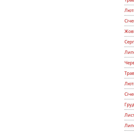
Лют
Січ
Жов
Сер
Лип
Чер
Тра
Лют
Січ
Гру
Лис
Лип