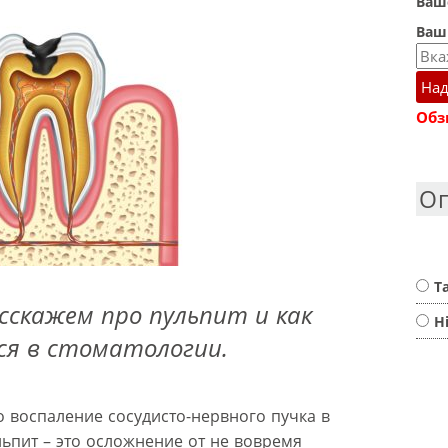
Ваше
Ваш
Над
Обз
О
Т
сскажем про пульпит и как
Н
ся в стоматологии.
то воспаление сосудисто-нервного пучка в
льпит – это осложнение от не вовремя