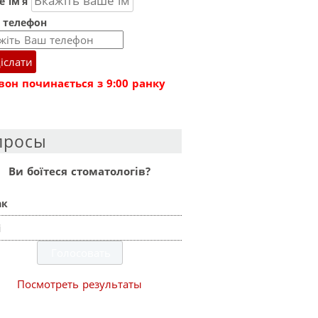
 ім’я
 телефон
іслати
вон починається з 9:00 ранку
просы
Ви боїтеся стоматологів?
ак
і
Посмотреть результаты