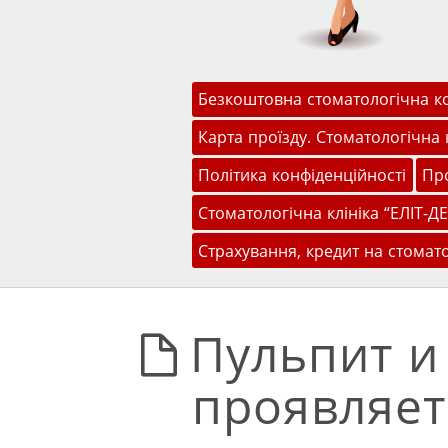
Меню
Перейти до змісту
Безкоштовна стоматологічна к
Карта проїзду. Стоматологічна к
Політика конфіденційності
Про
Стоматологічна клініка “ЕЛІТ-ДЕ
Страхування, кредит на стомат
Пульпит и
проявляет