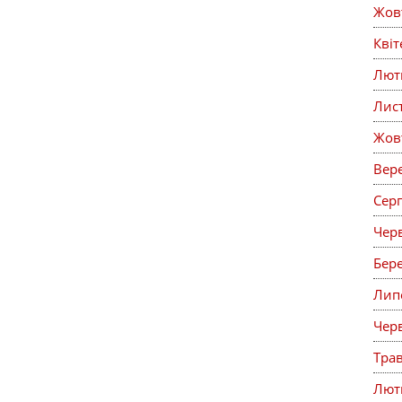
Жов
Кві
Лют
Лис
Жов
Вер
Сер
Чер
Бер
Лип
Чер
Тра
Лют