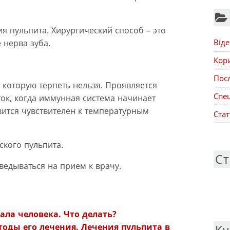
я пульпита. Хирургический способ – это
Віде
 нерва зуба.
Кор
Посл
, которую терпеть нельзя. Проявляется
Спе
ток, когда иммунная система начинает
вится чувствителен к температурным
Стат
кого пульпита.
Ст
ведываться на прием к врачу.
:
тала человека. Что делать?
тоды его лечения. Лечения пульпита в