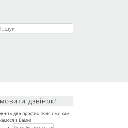
ук
мовити дзвінок!
вніть два простих поля і ми самі
жемося з Вами!