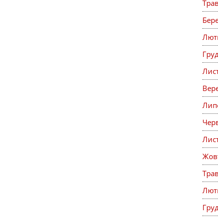
Тра
Бер
Лют
Гру
Лис
Вер
Лип
Чер
Лис
Жов
Тра
Лют
Гру