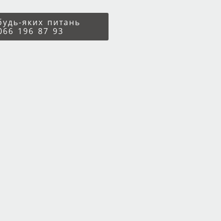
 будь-яких питань
066 196 87 93