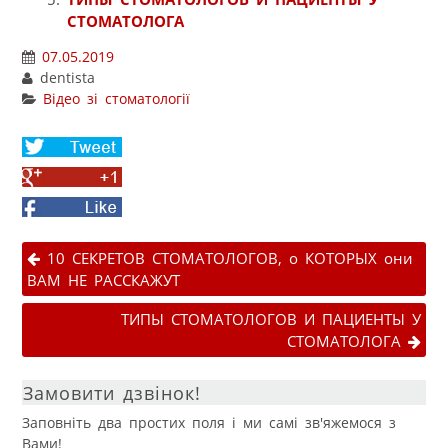
СТОМАТОЛОГА
07.05.2019
dentista
Відео зі стоматології
Share
on
Share
Twitter
on
Facebook
Google+
Навігація публікаціями
10 СЕКРЕТОВ СТОМАТОЛОГОВ, о КОТОРЫХ они
ВАМ НЕ РАССКАЖУТ
ТИПЫ СТОМАТОЛОГОВ И ПАЦИЕНТЫ У
СТОМАТОЛОГА
Замовити дзвінок!
Заповніть два простих поля і ми самі зв'яжемося з
Вами!