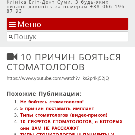
Клініка Еліт-Дент Суми. З будь-яких
питань дзвоніть за номером +38 066 196
87 93
Меню
Перейти до змісту
Пошук
10 ПРИЧИН БОЯТЬСЯ
СТОМАТОЛОГОВ
https://www.youtube.com/watch?v=ks2p4kj52jQ
Похожие Публикации:
Не бойтесь стоматологов!
5 причин поставить имплант
Типы стоматологов (видео-прикол)
10 СЕКРЕТОВ СТОМАТОЛОГОВ, о КОТОРЫХ
они ВАМ НЕ РАССКАЖУТ
ТИПЫ СТОМАТОЛОГОВ И ПАЦИЕНТЫ У