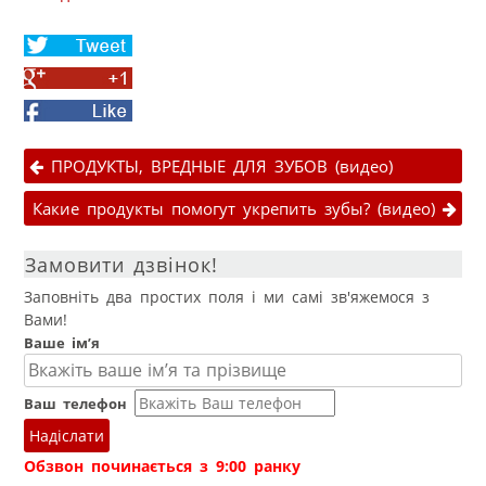
Share
on
Share
Twitter
on
Facebook
Google+
Навігація публікаціями
ПРОДУКТЫ, ВРЕДНЫЕ ДЛЯ ЗУБОВ (видео)
Какие продукты помогут укрепить зубы? (видео)
Замовити дзвінок!
Заповніть два простих поля і ми самі зв'яжемося з
Вами!
Ваше ім’я
Ваш телефон
Надіслати
Обзвон починається з 9:00 ранку