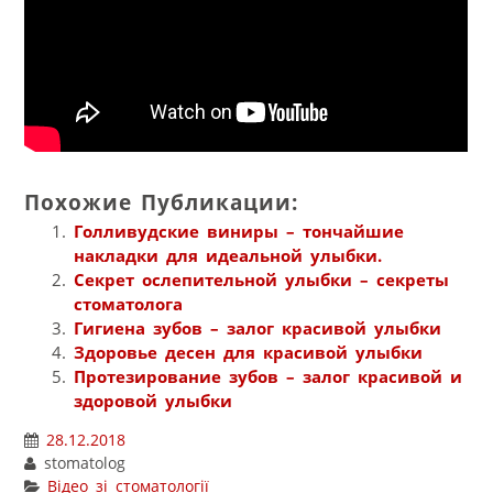
Похожие Публикации:
Голливудские виниры – тончайшие
накладки для идеальной улыбки.
Секрет ослепительной улыбки – секреты
стоматолога
Гигиена зубов – залог красивой улыбки
Здоровье десен для красивой улыбки
Протезирование зубов – залог красивой и
здоровой улыбки
28.12.2018
stomatolog
Відео зі стоматології