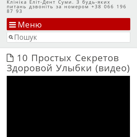
Клініка Еліт-Дент Суми. З будь-яких
питань дзвоніть за номером +38 066 196
87 93
Меню
Перейти до змісту
Пошук
10 Простых Секретов
Здоровой Улыбки (видео)