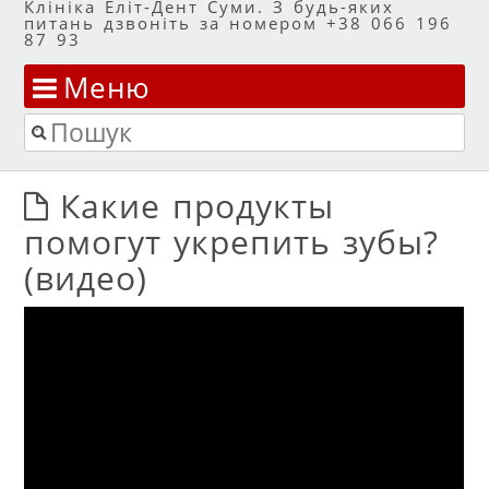
Клініка Еліт-Дент Суми. З будь-яких
питань дзвоніть за номером +38 066 196
87 93
Меню
Перейти до змісту
Пошук
Какие продукты
помогут укрепить зубы?
(видео)