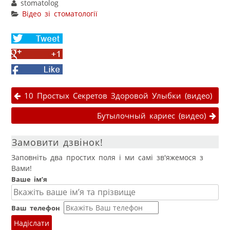
stomatolog
Відео зі стоматології
Share
on
Share
Twitter
on
Facebook
Google+
Навігація публікаціями
10 Простых Секретов Здоровой Улыбки (видео)
Бутылочный кариес (видео)
Замовити дзвінок!
Заповніть два простих поля і ми самі зв'яжемося з
Вами!
Ваше ім’я
Ваш телефон
Надіслати