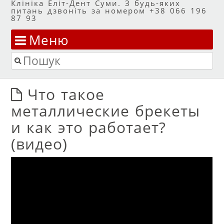
Клініка Еліт-Дент Суми. З будь-яких
питань дзвоніть за номером +38 066 196
87 93
Меню
Перейти до змісту
Пошук
Что такое
металлические брекеты
и как это работает?
(видео)