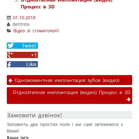
Процесс в 3D
01.10.2018
dentista
Відео зі стоматології
Share
on
Share
Twitter
on
Facebook
Google+
Навігація публікаціями
Одномоментная имплантация зубов (видео)
Отдноэтапная имплантация (видео) Процесс в 3D
Замовити дзвінок!
Заповніть два простих поля і ми самі зв'яжемося з
Вами!
Ваше ім’я