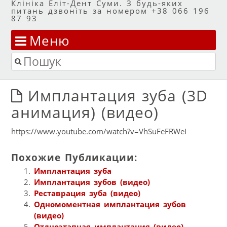
Клініка Еліт-Дент Суми. З будь-яких
питань дзвоніть за номером +38 066 196
87 93
Меню
Перейти до змісту
Пошук
Имплантация зуба (3D
анимация) (видео)
https://www.youtube.com/watch?v=VhSuFeFRWeI
Похожие Публикации:
Имплантация зуба
Имплантация зубов (видео)
Реставрация зуба (видео)
Одномоментная имплантация зубов
(видео)
Отдноэтапная имплантация (видео)