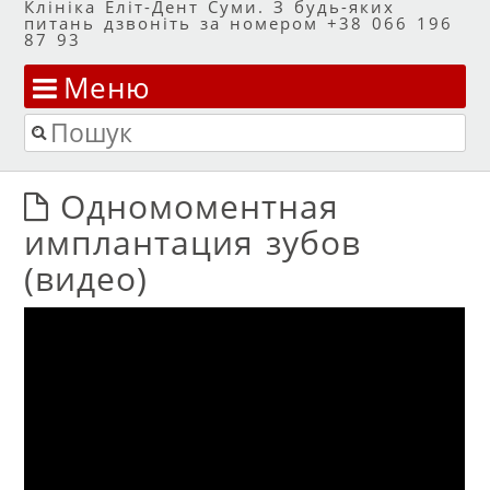
Клініка Еліт-Дент Суми. З будь-яких
питань дзвоніть за номером +38 066 196
87 93
Меню
Перейти до змісту
Пошук
Одномоментная
имплантация зубов
(видео)