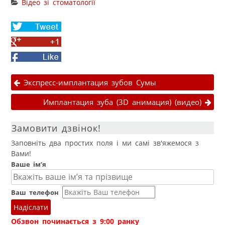
Відео зі стоматології
Share
on
Share
Twitter
on
Facebook
Google+
Навігація публікаціями
Экспресс-имплантация зубов Сумы
Имплантация зуба (3D анимация) (видео)
Замовити дзвінок!
Заповніть два простих поля і ми самі зв'яжемося з
Вами!
Ваше ім’я
Ваш телефон
Надіслати
Обзвон починається з 9:00 ранку