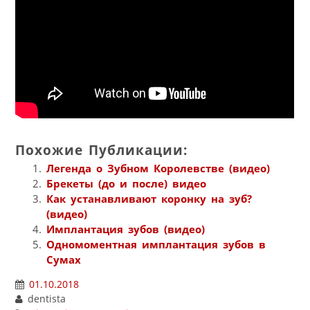
Похожие Публикации:
Легенда о Зубном Королевстве (видео)
Брекеты (до и после) видео
Как устанавливают коронку на зуб?
(видео)
Имплантация зубов (видео)
Одномоментная имплантация зубов в
Сумах
01.10.2018
dentista