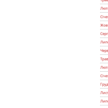
Лют
Січ
Жов
Сер
Лип
Чер
Тра
Лют
Січ
Гру
Лис
Лип