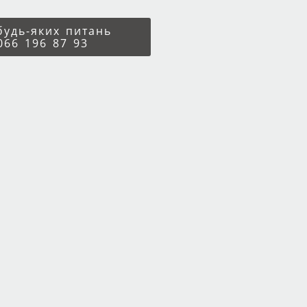
 будь-яких питань
066 196 87 93