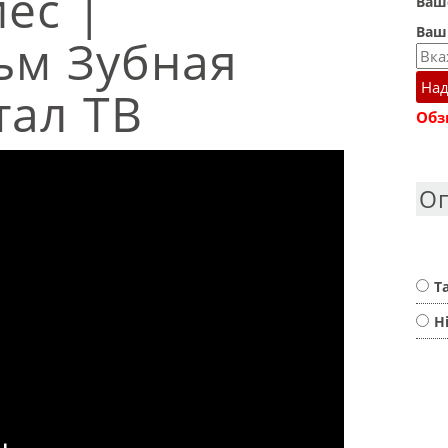
иес |
Ваше
Ваш
ьм Зубная
Над
тал ТВ
Обз
О
Т
Н