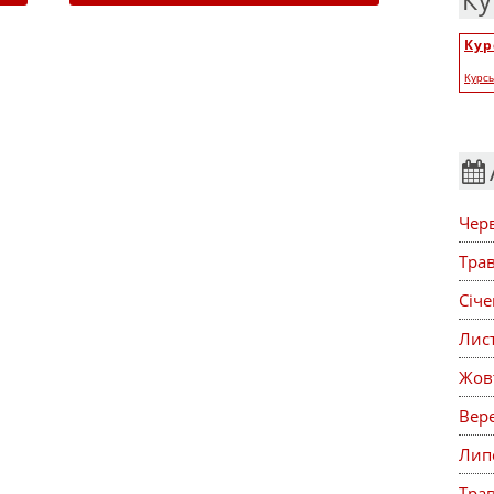
Ку
Кур
Курс
Чер
Тра
Січ
Лис
Жов
Вер
Лип
Тра