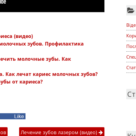
Віде
:
Кор
иеса (видео)
с молочных зубов. Профилактика
Посл
Спе
лечить молочные зубы. Как
Стат
а. Как лечат кариес молочных зубов?
убы от кариеса?
Ст
acebook
публікаціями
бов
Лечение зубов лазером (видео)