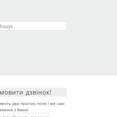
ук
мовити дзвінок!
вніть два простих поля і ми самі
жемося з Вами!