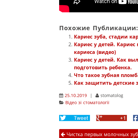
Похожие Публикации
Кариес зуба, стадии кар
Кариес у детей. Карие
кариеса (видео)
Кариес у детей. Как вы
подготовить ребенка.
Что такое зубная пломб
Как защитить детские з
25.10.2019
|
stomatolog
Відео зі стоматології
Share
Share
F
on
on
Навігація 
Twitter
Google+
Чистка первых молочных зу