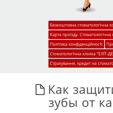
Меню
Перейти до змісту
Безкоштовна стоматологічна к
Карта проїзду. Стоматологічна к
Політика конфіденційності
Про
Стоматологічна клініка “ЕЛІТ-ДЕ
Страхування, кредит на стомат
Как защит
зубы от ка