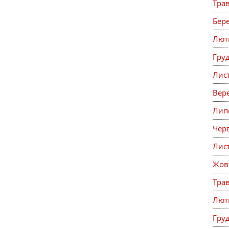
Тра
Бер
Лют
Гру
Лис
Вер
Лип
Чер
Лис
Жов
Тра
Лют
Гру