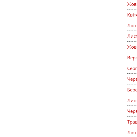
Жов
Кві
Лют
Лис
Жов
Вер
Сер
Чер
Бер
Лип
Чер
Тра
Лют