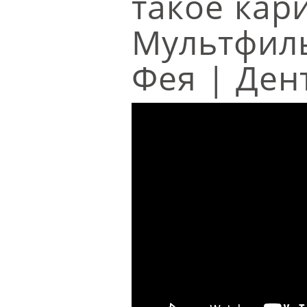
такое кар
Мультфил
Фея | Ден