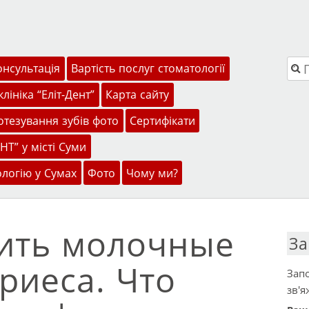
Пош
онсультація
Вартість послуг стоматології
лініка “Еліт-Дент”
Карта сайту
тезування зубів фото
Сертифікати
НТ” у місті Суми
ологію у Сумах
Фото
Чому ми?
ить молочные
За
риеса. Что
Запо
зв'я