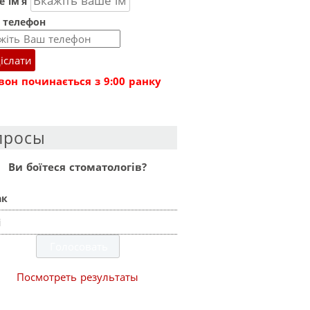
 ім’я
 телефон
іслати
вон починається з 9:00 ранку
просы
Ви боїтеся стоматологів?
ак
і
Посмотреть результаты