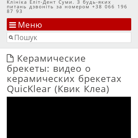
Клініка Еліт-Дент Суми. З будь-яких
питань дзвоніть за номером +38 066 196
87 93
Меню
Перейти до змісту
Пошук
Керамические
брекеты: видео о
керамических брекетах
QuicKlear (Квик Клеа)