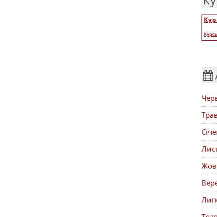
Ку
Кур
Курс
Чер
Тра
Січ
Лис
Жов
Вер
Лип
Тра