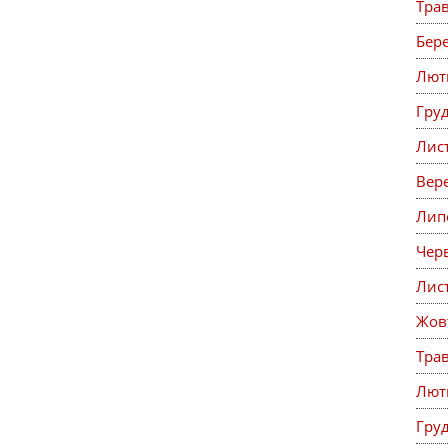
Тра
Бер
Лют
Гру
Лис
Вер
Лип
Чер
Лис
Жов
Тра
Лют
Гру