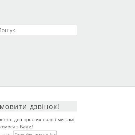
ук
мовити дзвінок!
вніть два простих поля і ми самі
жемося з Вами!