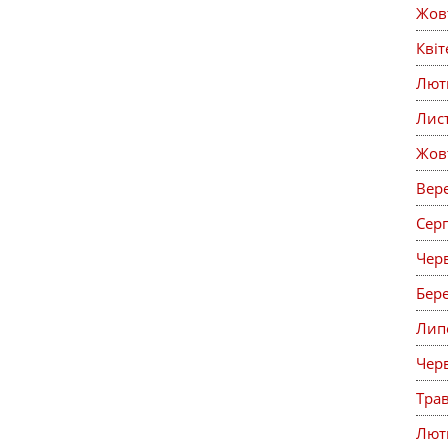
Жов
Кві
Лют
Лис
Жов
Вер
Сер
Чер
Бер
Лип
Чер
Тра
Лют