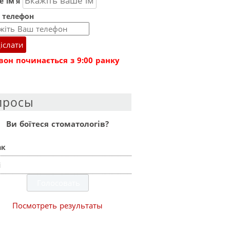
 ім’я
 телефон
іслати
вон починається з 9:00 ранку
просы
Ви боїтеся стоматологів?
ак
і
Посмотреть результаты