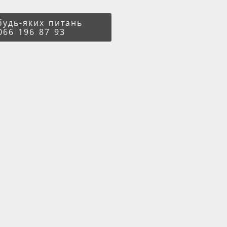
 будь-яких питань
066 196 87 93