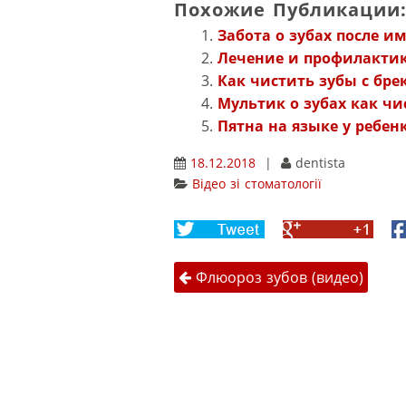
Похожие Публикации
Забота о зубах после и
Лечение и профилактик
Как чистить зубы с бре
Мультик о зубах как чи
Пятна на языке у ребен
18.12.2018
|
dentista
Відео зі стоматології
Share
Share
F
on
on
Навігація 
Twitter
Google+
Флюороз зубов (видео)