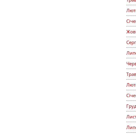
Лют
Січ
Жов
Сер
Лип
Чер
Тра
Лют
Січ
Гру
Лис
Лип