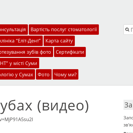
Пош
онсультація
Вартість послуг стоматології
лініка “Еліт-Дент”
Карта сайту
тезування зубів фото
Сертифікати
НТ” у місті Суми
ологію у Сумах
Фото
Чому ми?
убах (видео)
За
Запо
?v=MjP91A5su2I
зв'я