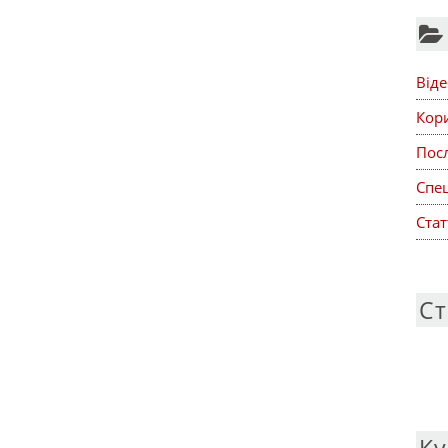
Віде
Кор
Посл
Спе
Стат
Ст