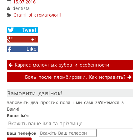
15.07.2016
dentista
Статті зі стоматології
Share
on
Share
Twitter
on
Facebook
Google+
Навігація публікаціями
Кариес молочных зубов и особенности
Боль после пломбировки. Как исправить?
Замовити дзвінок!
Заповніть два простих поля і ми самі зв'яжемося з
Вами!
Ваше ім’я
Ваш телефон