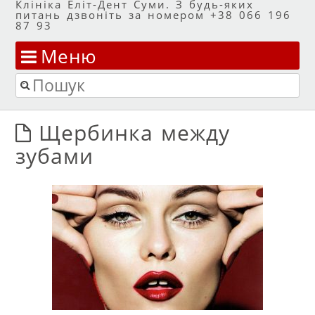
Клініка Еліт-Дент Суми. З будь-яких
питань дзвоніть за номером +38 066 196
87 93
Меню
Перейти до змісту
Пошук
Щербинка между
зубами