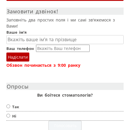
Замовити дзвінок!
Заповніть два простих поля і ми самі зв'яжемося з
Вами!
Ваше ім’я
Ваш телефон
Надіслати
Обзвон починається з 9:00 ранку
Опросы
Ви боїтеся стоматологів?
Так
Ні