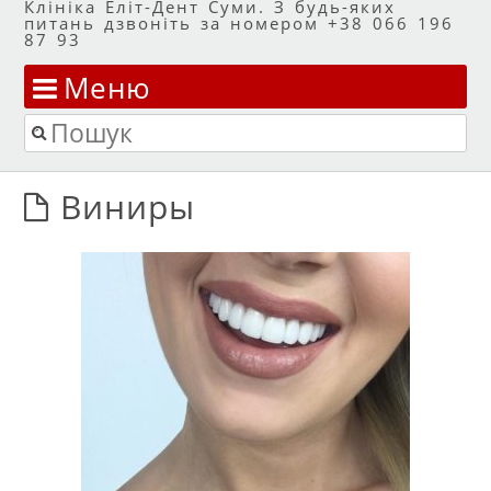
Клініка Еліт-Дент Суми. З будь-яких
питань дзвоніть за номером +38 066 196
87 93
Меню
Перейти до змісту
Пошук
Виниры