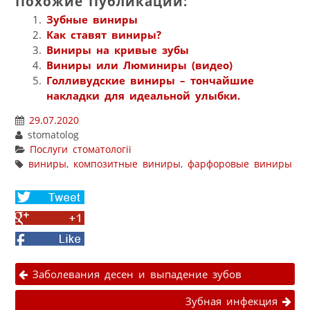
Похожие Публикации:
Зубные виниры
Как ставят виниры?
Виниры на кривые зубы
Виниры или Люминиры (видео)
Голливудские виниры – тончайшие
накладки для идеальной улыбки.
29.07.2020
stomatolog
Послуги стоматології
виниры
,
композитные виниры
,
фарфоровые виниры
Share
on
Share
Twitter
on
Facebook
Google+
Навігація публікаціями
Заболевания десен и выпадение зубов
Зубная инфекция