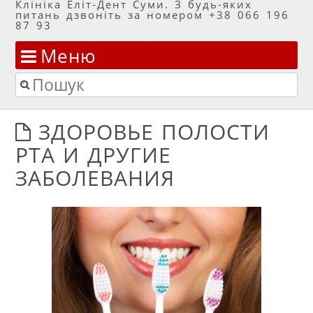
Клініка Еліт-Дент Суми. З будь-яких
питань дзвоніть за номером +38 066 196
87 93
Меню
Перейти до змісту
Пошук
ЗДОРОВЬЕ ПОЛОСТИ
РТА И ДРУГИЕ
ЗАБОЛЕВАНИЯ