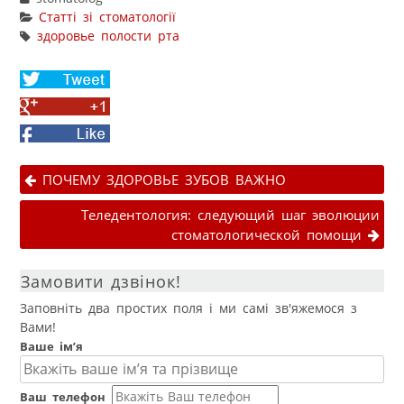
Статті зі стоматології
здоровье полости рта
Share
on
Share
Twitter
on
Facebook
Google+
Навігація публікаціями
ПОЧЕМУ ЗДОРОВЬЕ ЗУБОВ ВАЖНО
Теледентология: следующий шаг эволюции
стоматологической помощи
Замовити дзвінок!
Заповніть два простих поля і ми самі зв'яжемося з
Вами!
Ваше ім’я
Ваш телефон